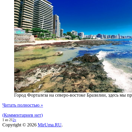
Город Форталеза на северо-востоке Бразилии, здесь мы п
Читать полностью »
(Комментариев нет)
1 из 2
1
2
»
Copyright © 2026
MirUma.RU
.