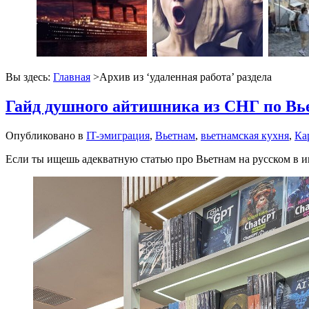
Вы здесь:
Главная
>Архив из ‘
удаленная работа
’ раздела
Гайд душного айтишника из СНГ по Вь
Опубликовано в
IT-эмиграция
,
Вьетнам
,
вьетнамская кухня
,
Ка
Если ты ищешь адекватную статью про Вьетнам на русском в ин