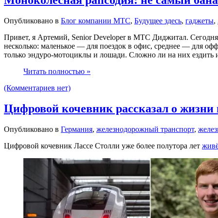
Опубликовано в
Блог компании МТС
,
Будущее здесь
,
гаджеты
,
Привет, я Артемий, Senior Developer в МТС Диджитал. Сегодня
несколько: маленькое — для поездок в офис, среднее — для оф
только эндуро-мотоциклы и лошади. Сложно ли на них ездить и
Читать полностью »
(Комментариев нет)
Цифровой кочевник рассказал о жизни 
Опубликовано в
Германия
,
железнодорожный транспорт
,
желез
Цифровой кочевник Лассе Столли уже более полутора лет
жив