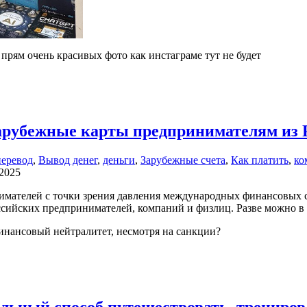
прям очень красивых фото как инстаграме тут не будет
арубежные карты предпринимателям из Р
перевод
,
Вывод денег
,
деньги
,
Зарубежные счета
,
Как платить
,
ко
 2025
имателей с точки зрения давления международных финансовых с
оссийских предпринимателей, компаний и физлиц. Разве можно в
финансовый нейтралитет, несмотря на санкции?
льный способ путешествовать, тренирова