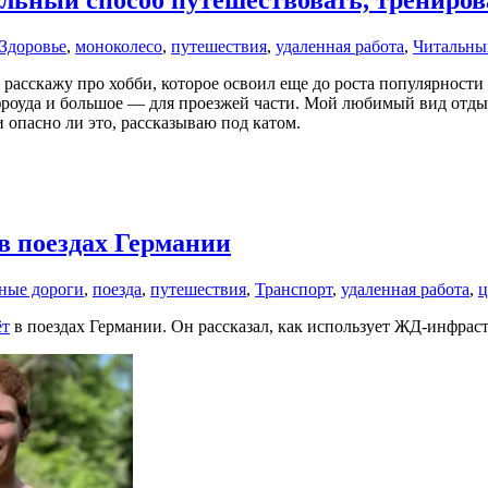
Здоровье
,
моноколесо
,
путешествия
,
удаленная работа
,
Читальны
 расскажу про хобби, которое освоил еще до роста популярности
фроуда и большое — для проезжей части. Мой любимый вид отдых
 опасно ли это, рассказываю под катом.
в поездах Германии
ные дороги
,
поезда
,
путешествия
,
Транспорт
,
удаленная работа
,
ц
ёт
в поездах Германии. Он рассказал, как использует ЖД-инфраст