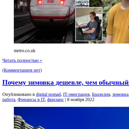
metro.co.uk
Читать полностью »
(Комментариев нет)
Почему зимовка дешевле, чем обычный 
Опубликовано в
digital nomad
,
IT-эмиграция
,
Бразилия
,
зимовка
работа
,
Финансы в IT
,
фриланс
| 8 ноября 2022