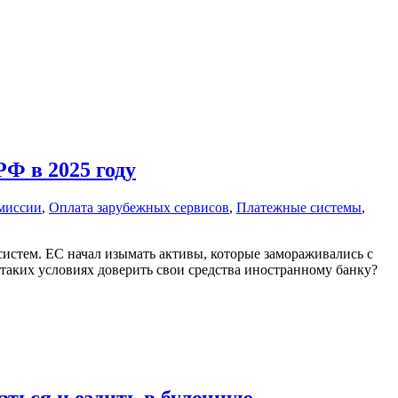
Ф в 2025 году
миссии
,
Оплата зарубежных сервисов
,
Платежные системы
,
истем. ЕС начал изымать активы, которые замораживались с
 таких условиях доверить свои средства иностранному банку?
ться и ездить в булочную