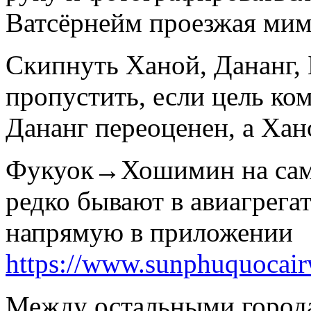
Ватсёрнейм проезжая мимо
Скипнуть Ханой, Дананг, 
пропустить, если цель ко
Дананг переоценен, а Хан
Фукуок→Хошимин на само
редко бывают в авиагрега
напрямую в приложении
https://www.sunphuquocair
Между остальными города