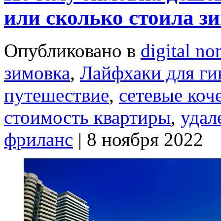
или сколько стоила з
Опубликовано в
digital n
зимовка
,
Лайфхаки для ги
путешествие
,
сетевые коч
стоимость квартиры
,
удал
фриланс
| 8 ноября 2022