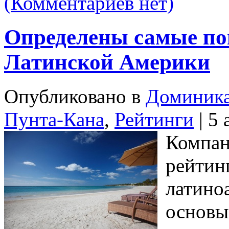
(Комментариев нет)
Определены самые по
Латинской Америки
Опубликовано в
Доминик
Пунта-Кана
,
Рейтинги
| 5 
Компан
рейтин
латино
основы