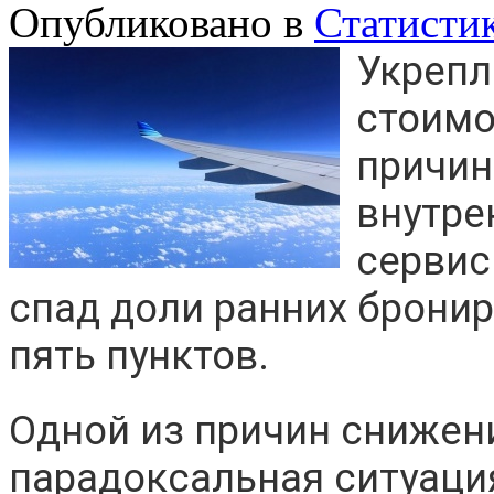
Опубликовано в
Статисти
Укрепл
стоимо
причин
внутре
сервис
спад доли ранних бронир
пять пунктов.
Одной из причин снижени
парадоксальная ситуация