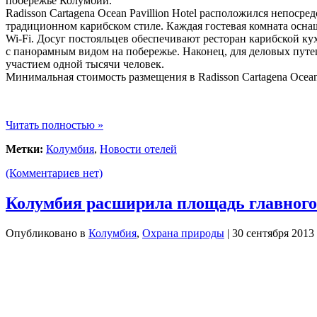
побережье Колумбии.
Radisson Cartagena Ocean Pavillion Hotel расположился непоср
традиционном карибском стиле. Каждая гостевая комната осн
Wi-Fi. Досуг постояльцев обеспечивают ресторан карибской кух
с панорамным видом на побережье. Наконец, для деловых путе
участием одной тысячи человек.
Минимальная стоимость размещения в Radisson Cartagena Ocean Pa
Читать полностью »
Метки:
Колумбия
,
Новости отелей
(Комментариев нет)
Колумбия расширила площадь главного
Опубликовано в
Колумбия
,
Охрана природы
| 30 сентября 2013