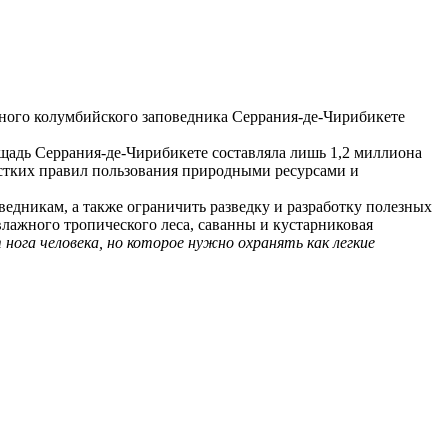
вного колумбийского заповедника Серрания-де-Чирибикете
лощадь Серрания-де-Чирибикете составляла лишь 1,2 миллиона
жестких правил пользования природными ресурсами и
едникам, а также ограничить разведку и разработку полезных
лажного тропического леса, саванны и кустарниковая
нога человека, но которое нужно охранять как легкие