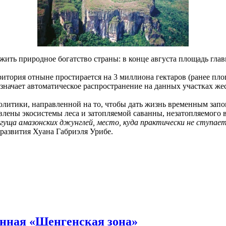
жить природное богатство страны: в конце августа площадь гла
ерритория отныне простирается на 3 миллиона гектаров (ранее п
 означает автоматическое распространение на данных участках 
итики, направленной на то, чтобы дать жизнь временным запов
влены экосистемы леса и затопляемой саванны, незатопляемого в
гуща амазонских джунглей, место, куда практически не ступает 
азвития Хуана Габриэля Урибе.
енная «Шенгенская зона»