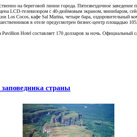
едственно на береговой линии города. Пятизвездочное заведение
ащена LCD-телевизором с 40-дюймовым экраном, минибаром, се
ни Los Cocos, кафе Sal Marina, четыре бара, оздоровительный к
шественников в отеле предусмотрен бизнес-центр площадью 105
villion Hotel составляет 170 долларов за ночь. Официальный сайт 
 заповедника страны