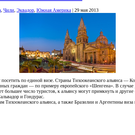
а
,
Чили
,
Эквадор
,
Южная Америка
| 29 мая 2013
т посетить по единой визе. Страны Тихоокеанского альянса — К
ных граждан — по примеру европейского «Шенгена». В случае у
ечет большее число туристов, к альянсу могут примкнуть и дру
Сальвадор и Гондурас.
м Тихоокеанского альянса, а также Бразилии и Аргентины виза 