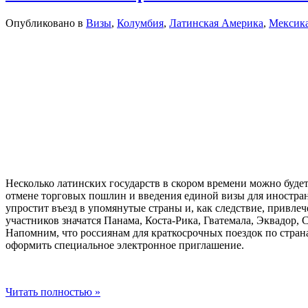
Опубликовано в
Визы
,
Колумбия
,
Латинская Америка
,
Мексик
Несколько латинских государств в скором времени можно буде
отмене торговых пошлин и введения единой визы для иностран
упростит въезд в упомянутые страны и, как следствие, привл
участников значатся Панама, Коста-Рика, Гватемала, Эквадор, 
Напомним, что россиянам для краткосрочных поездок по страна
оформить специальное электронное приглашение.
Читать полностью »