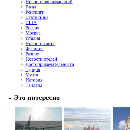
Новости авиакомпаний
Визы
Рейтинги
Статистика
США
Россия
Москва
Италия
Новости сайта
Франция
Разное
Новости отелей
Достопримечательности
Турция
Музеи
История
Таиланд
Это интересно