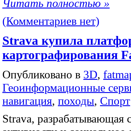
Читать полностью »
(Комментариев нет)
Strava купила платфо
картографирования F
Опубликовано в
3D
,
fatma
Геоинформационные серв
навигация
,
походы
,
Спорт
Strava, разрабатывающая 