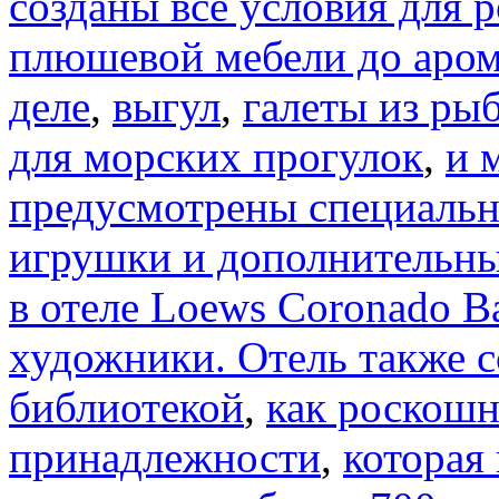
созданы все условия для 
плюшевой мебели до аро
деле
,
выгул
,
галеты из ры
для морских прогулок
,
и 
предусмотрены специаль
игрушки и дополнительны
в отеле Loews Coronado B
художники. Отель также с
библиотекой
,
как роскош
принадлежности
,
которая