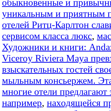
обыкновенные и привычны
уникальным и приятным 
отелей Ритц-Карлтон сла
сервисом класса люкс
,
мас
Художники и книги: Andaz
Viceroy Riviera Maya пре
взыскательных гостей св
мыльным консьержем. Эта
многие отели предлагают
например
,
находящейся пр