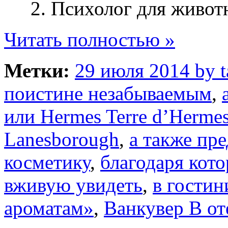
2. Психолог для живот
Читать полностью »
Метки:
29 июля 2014 by 
поистине незабываемым
,
или Hermes Terre d’Hermes
Lanesborough
,
а также пр
косметику
,
благодаря кот
вживую увидеть
,
в гостин
ароматам»
,
Ванкувер В от