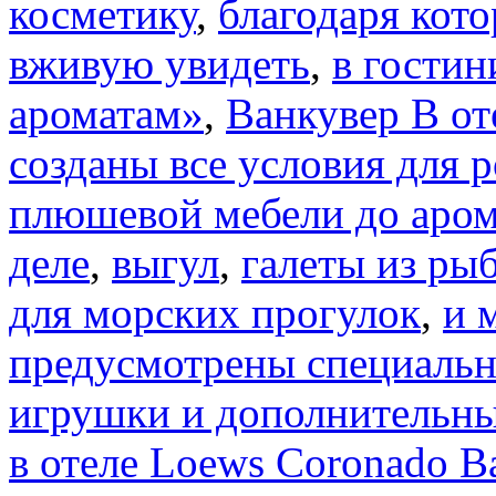
косметику
,
благодаря кот
вживую увидеть
,
в гостин
ароматам»
,
Ванкувер В от
созданы все условия для 
плюшевой мебели до аро
деле
,
выгул
,
галеты из ры
для морских прогулок
,
и 
предусмотрены специаль
игрушки и дополнительны
в отеле Loews Coronado B