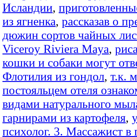
Исландии
,
приготовленные
из ягненка
,
рассказав о п
дюжин сортов чайных лис
Viceroy Riviera Maya
,
риса
кошки и собаки могут от
Флотилия из гондол
,
т.к.
постояльцем отеля ознак
видами натурального мыл
гарнирами из картофеля
,
психолог. 3. Массажист в