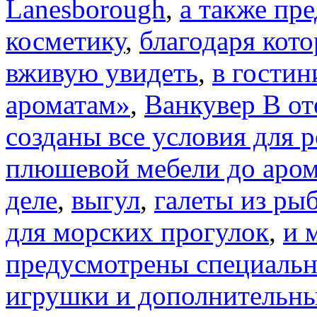
Lanesborough
,
а также пр
косметику
,
благодаря кот
вживую увидеть
,
в гостин
ароматам»
,
Ванкувер В от
созданы все условия для 
плюшевой мебели до аро
деле
,
выгул
,
галеты из ры
для морских прогулок
,
и 
предусмотрены специаль
игрушки и дополнительны