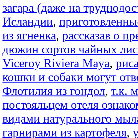
загара (даже на труднодо
Исландии
,
приготовленные
из ягненка
,
рассказав о п
дюжин сортов чайных лис
Viceroy Riviera Maya
,
риса
кошки и собаки могут от
Флотилия из гондол
,
т.к.
постояльцем отеля ознак
видами натурального мыл
гарнирами из картофеля
,