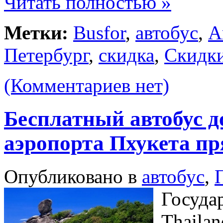
Читать полностью »
Метки:
Busfor
,
автобус
,
А
Петербург
,
скидка
,
Скидк
(Комментариев нет)
Бесплатный автобус д
аэропорта Пхукета п
Опубликовано в
автобус
,
Государ
Thaila