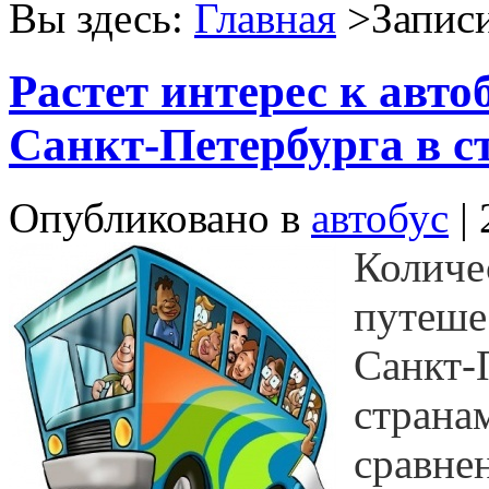
Вы здесь:
Главная
>Записи
Растет интерес к авто
Санкт-Петербурга в 
Опубликовано в
автобус
| 
Количе
путеше
Санкт-
странам
сравне