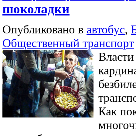
шоколадки
Опубликовано в
автобус
,
Общественный транспорт
Власти
кардин
безбил
транспо
Как пок
многоч