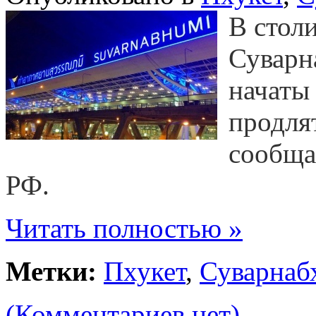
В стол
Суварн
начаты
продлят
сообща
РФ.
Читать полностью »
Метки:
Пхукет
,
Суварнаб
(Комментариев нет)