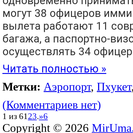
одновременно принимать
могут 38 офицеров имми
вылета работают 11 сов
багажа, а паспортно-виз
осуществлять 34 офицер
Читать полностью »
Метки:
Аэропорт
,
Пхукет
(Комментариев нет)
1 из 6
1
2
3
.
»
6
Copyright © 2026
MirUma