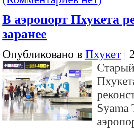
В аэропорт Пхукета р
заранее
Опубликовано в
Пхукет
| 
Старый
Пхукет
реконс
Syama T
аэропо