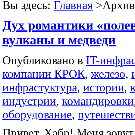
Вы здесь:
Главная
>Архив 
Дух романтики «полев
вулканы и медведи
Опубликовано в
IT-инфра
компании КРОК
,
железо
,
инфрастуктура
,
истории
,
индустрии
,
командировки
оборудование
,
путешеств
Привет, Хабр! Меня зовут