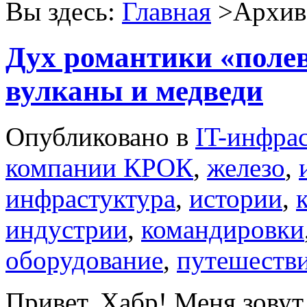
Вы здесь:
Главная
>Архив 
Дух романтики «полев
вулканы и медведи
Опубликовано в
IT-инфра
компании КРОК
,
железо
,
инфрастуктура
,
истории
,
индустрии
,
командировки
оборудование
,
путешеств
Привет, Хабр! Меня зовут