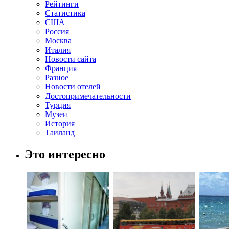
Рейтинги
Статистика
США
Россия
Москва
Италия
Новости сайта
Франция
Разное
Новости отелей
Достопримечательности
Турция
Музеи
История
Таиланд
Это интересно