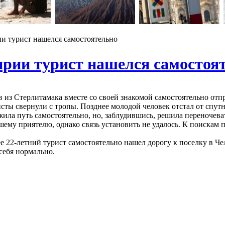
и турист нашелся самостоятельно
рии турист нашелся самостоя
 из Стерлитамака вместе со своей знакомой самостоятельно отпр
исты свернули с тропы. Позднее молодой человек отстал от спут
ла путь самостоятельно, но, заблудившись, решила переночевать
шему приятелю, однако связь установить не удалось. К поиска
ее 22-летний турист самостоятельно нашел дорогу к поселку в Ч
себя нормально.