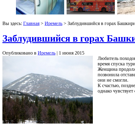
Вы здесь:
Главная
>
Иремель
> Заблудившийся в горах Башкири
Заблудившийся в горах Башки
Опубликовано в
Иремель
| 1 июня 2015
Любитель походов
время спуска тур
Женщина продолжи
позвонила отстав
они не смогли.
К счастью, поздн
однако чувствует 