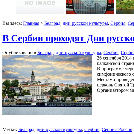
Вы здесь:
Главная
>
Белград
,
дни русской культуры
,
Сербия
,
Се
В Сербии проходят Дни русск
Опубликовано в
Белград
,
дни русской культуры
,
Сербия
,
Серби
26 сентября 2014
балканской стран
В программе меро
симфонического о
Местами проведен
церковь Святой Т
Организатором м
Метки:
Белград
,
дни русской культуры
,
Сербия
,
Сербия-Россия