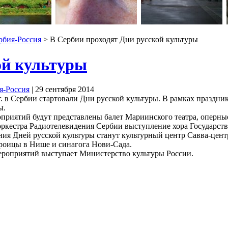
рбия-Россия
> В Сербии проходят Дни русской культуры
ой культуры
я-Россия
| 29 сентября 2014
 г. в Сербии стартовали Дни русской культуры. В рамках праздн
ы.
приятий будут представлены балет Мариинского театра, оперны
ркестра Радиотелевидения Сербии выступление хора Государств
ия Дней русской культуры станут культурный центр Савва-центр
роицы в Нише и синагога Нови-Сада.
ероприятий выступает Министерство культуры России.