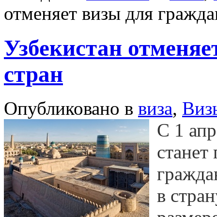
отменяет визы для гражда
Узбекистан отменяе
стран
Опубликовано в
виза
,
Виз
С 1 апр
станет
граждан
в стран