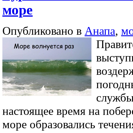
море
Опубликовано в
Анапа
,
м
Правит
выступ
воздерж
погодн
службы
настоящее время на побере
море образовались течени