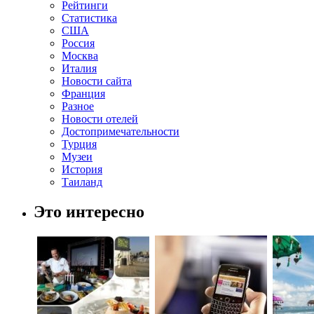
Рейтинги
Статистика
США
Россия
Москва
Италия
Новости сайта
Франция
Разное
Новости отелей
Достопримечательности
Турция
Музеи
История
Таиланд
Это интересно