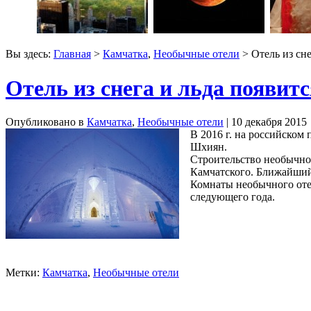
Вы здесь:
Главная
>
Камчатка
,
Необычные отели
> Отель из сне
Отель из снега и льда появит
Опубликовано в
Камчатка
,
Необычные отели
| 10 декабря 2015
В 2016 г. на российском
Шхиян.
Строительство необычног
Камчатского. Ближайший 
Комнаты необычного отел
следующего года.
Метки:
Камчатка
,
Необычные отели