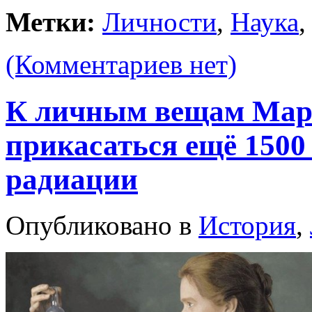
Метки:
Личности
,
Наука
(Комментариев нет)
К личным вещам Мар
прикасаться ещё 1500
радиации
Опубликовано в
История
,