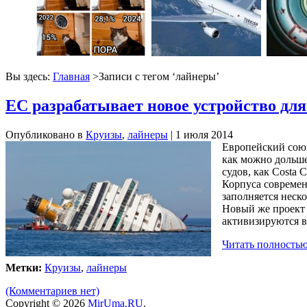
Вы здесь:
Главная
>Записи с тегом ‘
лайнеры
’
ЕС разрабатывает новое устройство дл
Опубликовано в
Круизы
,
лайнеры
| 1 июля 2014
Европейский союз
как можно дольше
судов, как Costa C
Корпуса современ
заполняется неско
Новый же проект 
активизируются в 
Читать полностью
Метки:
Круизы
,
лайнеры
(Комментариев нет)
Copyright © 2026
MirUma.RU
.