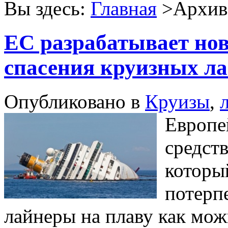
Вы здесь:
Главная
>Архив 
ЕС разрабатывает нов
спасения круизных л
Опубликовано в
Круизы
,
Европе
средств
которы
потерп
лайнеры на плаву как мож