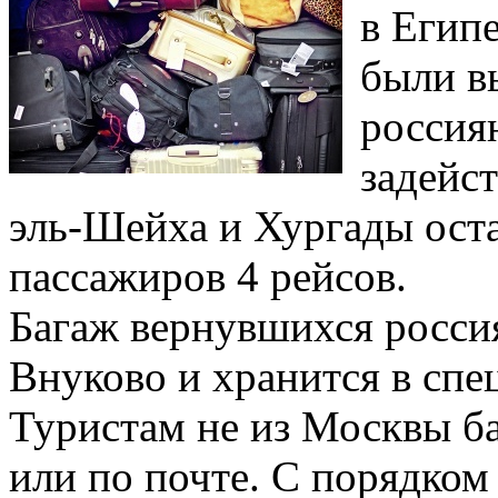
в Египе
были в
россия
задейс
эль-Шейха и Хургады ост
пассажиров 4 рейсов.
Багаж вернувшихся росси
Внуково и хранится в спе
Туристам не из Москвы б
или по почте. С порядко