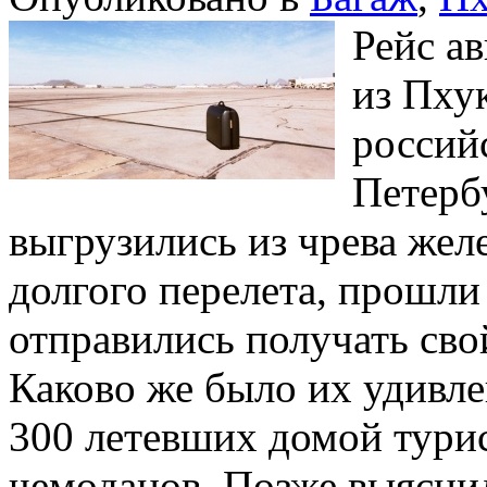
Рейс а
из Пху
россий
Петерб
выгрузились из чрева жел
долгого перелета, прошли
отправились получать сво
Каково же было их удивле
300 летевших домой турис
чемоданов. Позже выяснил