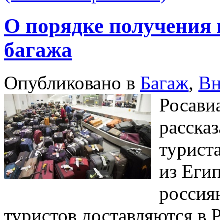
О порядке получения
багажа
Опубликовано в
Багаж
,
Вн
Росави
расска
турист
из Еги
россия
туристов доставляются в