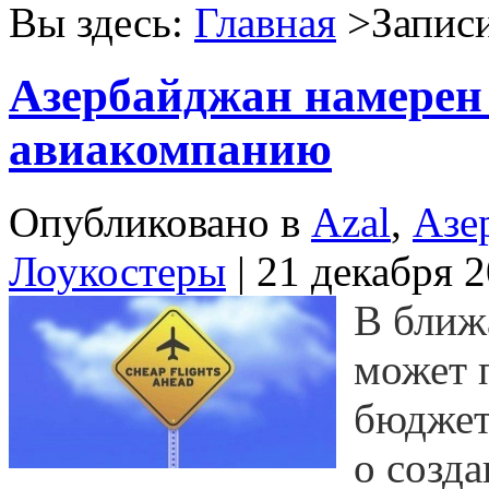
Вы здесь:
Главная
>Записи
Азербайджан намерен 
авиакомпанию
Опубликовано в
Azal
,
Азе
Лоукостеры
| 21 декабря 
В ближ
может 
бюджет
о созд