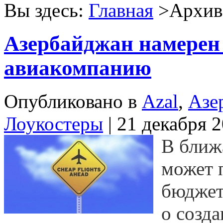
Вы здесь:
Главная
>Архив 
Азербайджан намерен 
авиакомпанию
Опубликовано в
Azal
,
Азе
Лоукостеры
| 21 декабря 
В ближ
может 
бюджет
о созд