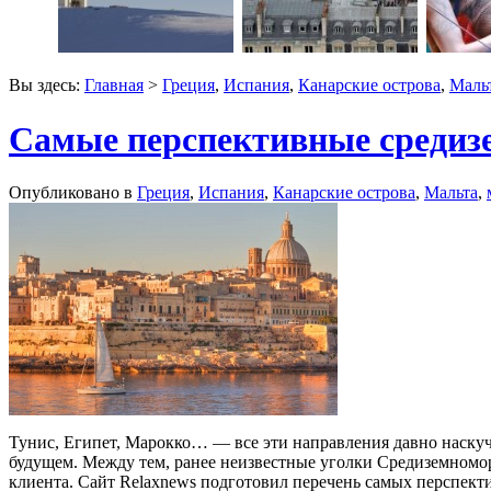
Вы здесь:
Главная
>
Греция
,
Испания
,
Канарские острова
,
Маль
Самые перспективные средиз
Опубликовано в
Греция
,
Испания
,
Канарские острова
,
Мальта
,
Тунис, Египет, Марокко… — все эти направления давно наску
будущем. Между тем, ранее неизвестные уголки Средиземномор
клиента. Сайт Relaxnews подготовил перечень самых перспект