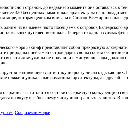
 живописной страной, до недавнего момента она оставалась в т
е менее 320 бесценных памятников архитектуры на площади мене
сем мире, которая целиком вписана в Список Всемирного насл
сь одним из наименее часто посещаемых островов Балеарского ар
 состоятельных путешественников. Теперь это одно из самых фе
ческого моря Закинф представляет собой прекрасную альтернатив
оте природных пейзажей остров дарит своим гостям бесценное 
что все эти жемчужины не получили в минувшие годы должного
цию.
стрирует впечатляющую статистику по росту числа отдыхающих. Г
 тихие пляжи и уникальные памятники архитектуры, а с другой —
кого архипелага готовится составить серьезную конкуренцию с
тся по вкусу все большему числу иностранных туристов. В кон
туризм
,
Средиземноморье