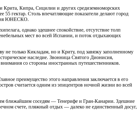
ени Крита, Кипра, Сицилии и других средиземноморских
е 55 гектар. Столь впечатляющие показатели делают город
едия ЮНЕСКО.
хипелага, однако здешнее спокойствие, отсутствие толп
шенебельных мест во всей Испании, и поток отдыхающих
у не только Кикладам, но и Криту, под завязку заполненному
историческое наследие. Звонница Святого Дионисия,
 внимания со стороны иностранных путешественников.
лавное преимущество этого направления заключается в его
 остров считается одним из эпицентров ночной жизни во всей
воим ближайшим соседям — Тенерифе и Гран-Канарии. Здешние
ечном счете, пляжный отдых — далеко не единственный досуг,