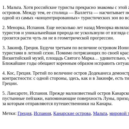
1. Мальта. Хотя российские туристы прекрасно знакомы с этой
островов. Между тем, ее столица — Валлетта — насчитывает н
одной из самых «концентрированных» туристических зон во в
2. Менорка, Испания. Еще несколько лет назад Менорка являла
туристов и уникальнейшая природа не ускользнули от взгляда
грозится расти чуть ли не в геометрической прогрессии.
3. Закинф, Греция. Будучи третьим по величине островом Иони
туристами в летний сезон. Помимо потрясающих по своей крас
Византийский музей, площадь Святого Марка… удивительно, 
Ближайшие годы обещают коренным образом исправить ситуа
4. Кос, Греция. Третий по величине остров Додеканеса демон
контрастности: с одной стороны, здесь, как и в Закинфе, есть
Греции.
5. Лансароте, Испания. Прежде малоизвестный остров Канарс
пустынные пейзажи, напоминающие поверхность Луны, приходя
за которым отправляются путешественники на Канары.
Метки:
Греция
,
Испания
,
Канарские острова
,
Мальта
,
мировой 