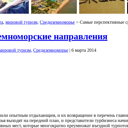
та
,
мировой туризм
,
Средиземноморье
> Самые перспективные с
емноморские направления
мировой туризм
,
Средиземноморье
| 6 марта 2014
чили опытным отдыхающим, и их возвращение в перечень главны
ья выходят на передний план, и представители турбизнеса нач
ивных мест, которые многократно преумножат въездной турпото