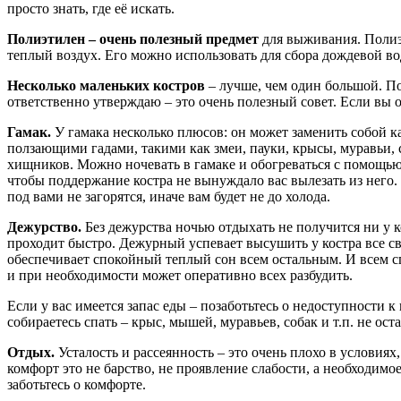
просто знать, где её искать.
Полиэтилен – очень полезный предмет
для выживания. Полиэт
теплый воздух. Его можно использовать для сбора дождевой в
Несколько маленьких костров
– лучше, чем один большой. П
ответственно утверждаю – это очень полезный совет. Если вы 
Гамак.
У гамака несколько плюсов: он может заменить собой 
ползающими гадами, такими как змеи, пауки, крысы, муравьи, 
хищников. Можно ночевать в гамаке и обогреваться с помощью
чтобы поддержание костра не вынуждало вас вылезать из него.
под вами не загорятся, иначе вам будет не до холода.
Дежурство.
Без дежурства ночью отдыхать не получится ни у ког
проходит быстро. Дежурный успевает высушить у костра все с
обеспечивает спокойный теплый сон всем остальным. И всем спо
и при необходимости может оперативно всех разбудить.
Если у вас имеется запас еды – позаботьтесь о недоступности
собираетесь спать – крыс, мышей, муравьев, собак и т.п. не о
Отдых.
Усталость и рассеянность – это очень плохо в услови
комфорт это не барство, не проявление слабости, а необходим
заботьтесь о комфорте.