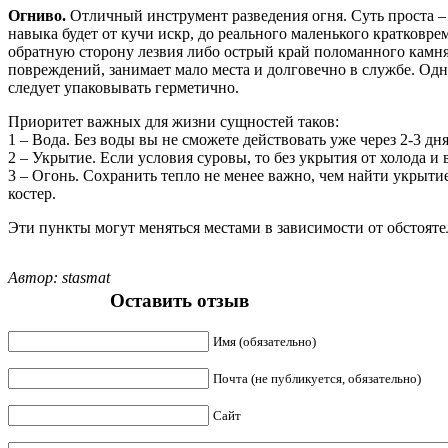
Огниво.
Отличный инструмент разведения огня. Суть проста – 
навыка будет от кучи искр, до реального маленького кратков
обратную сторону лезвия либо острый край поломанного камн
повреждений, занимает мало места и долговечно в службе. Одн
следует упаковывать герметично.
Приоритет важных для жизни сущностей таков:
1 – Вода. Без воды вы не сможете действовать уже через 2-3 дня
2 – Укрытие. Если условия суровы, то без укрытия от холода и 
3 – Огонь. Сохранить тепло не менее важно, чем найти укрытие
костер.
Эти пункты могут меняться местами в зависимости от обстоятел
Автор: stasmat
Оставить отзыв
Имя (обязательно)
Почта (не публикуется, обязательно)
Сайт