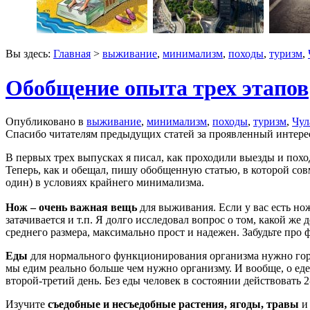
Вы здесь:
Главная
>
выживание
,
минимализм
,
походы
,
туризм
,
Обобщение опыта трех этапов
Опубликовано в
выживание
,
минимализм
,
походы
,
туризм
,
Чул
Спасибо читателям предыдущих статей за проявленный интерес.
В первых трех выпусках я писал, как проходили выезды и пох
Теперь, как и обещал, пишу обобщенную статью, в которой сов
один) в условиях крайнего минимализма.
Нож – очень важная вещь
для выживания. Если у вас есть нож
затачивается и т.п. Я долго исследовал вопрос о том, какой ж
среднего размера, максимально прост и надежен. Забудьте про
Еды
для нормального функционирования организма нужно гораз
мы едим реально больше чем нужно организму. И вообще, о еде
второй-третий день. Без еды человек в состоянии действовать 2
Изучите
съедобные и несъедобные растения, ягоды, травы
и 