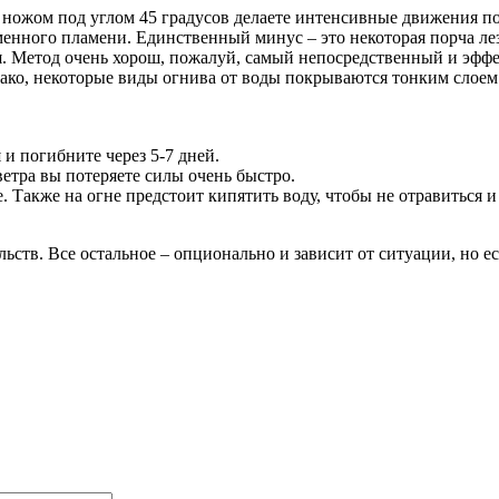
ножом под углом 45 градусов делаете интенсивные движения по 
ременного пламени. Единственный минус – это некоторая порча л
я. Метод очень хорош, пожалуй, самый непосредственный и эфф
ако, некоторые виды огнива от воды покрываются тонким слоем 
 и погибните через 5-7 дней.
ветра вы потеряете силы очень быстро.
. Также на огне предстоит кипятить воду, чтобы не отравиться 
ьств. Все остальное – опционально и зависит от ситуации, но есл