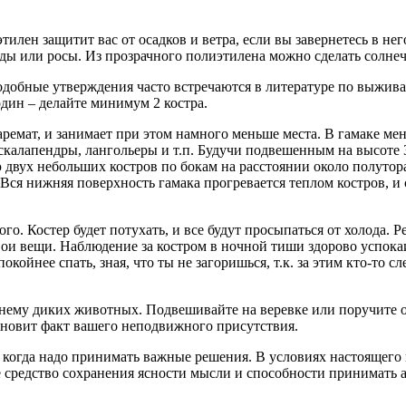
илен защитит вас от осадков и ветра, если вы завернетесь в нег
оды или росы. Из прозрачного полиэтилена можно сделать солне
одобные утверждения часто встречаются в литературе по выжив
один – делайте минимум 2 костра.
каремат, и занимает при этом намного меньше места. В гамаке 
скалапендры, лангольеры и т.п. Будучи подвешенным на высоте 3
 двух небольших костров по бокам на расстоянии около полутор
 Вся нижняя поверхность гамака прогревается теплом костров, и
о. Костер будет потухать, и все будут просыпаться от холода. Ре
вои вещи. Наблюдение за костром в ночной тиши здорово успок
койнее спать, зная, что ты не загоришься, т.к. за этим кто-то
 к нему диких животных. Подвешивайте на веревке или поручите 
становит факт вашего неподвижного присутствия.
ях, когда надо принимать важные решения. В условиях настояще
ое средство сохранения ясности мысли и способности принимать