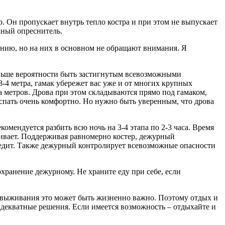
о. Он пропускает внутрь тепло костра и при этом не выпускает
чный опреснитель.
анию, но на них в основном не обращают внимания. Я
меньше вероятности быть застигнутым всевозможными
-4 метра, гамак убережет вас уже и от многих крупных
а метров. Дрова при этом складываются прямо под гамаком,
 спать очень комфортно. Но нужно быть уверенным, что дрова
комендуется разбить всю ночь на 3-4 этапа по 2-3 часа. Время
аивает. Поддерживая равномерно костер, дежурный
 следит. Также дежурный контролирует всевозможные опасности
охранение дежурному. Не храните еду при себе, если
го выживания это может быть жизненно важно. Поэтому отдых и
 адекватные решения. Если имеется возможность – отдыхайте и