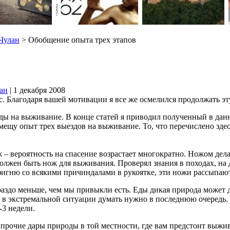
Чулан
> Обобщение опыта трех этапов
ан
| 1 декабря 2008
 Благодаря вашей мотивации я все же осмелился продолжать эту
оды на выживание. В конце статей я приводил полученный в дан
мещу опыт трех выездов на выживание. То, что перечислено здес
 – вероятность на спасение возрастает многократно. Ножом делает
е должен быть нож для выживания. Проверял знания в походах, н
 фигню со всякими причиндалами в рукоятке, эти ножи рассыпаю
до меньше, чем мы привыкли есть. Еды дикая природа может да
 в экстремальной ситуации думать нужно в последнюю очередь. Е
-3 недели.
прочие дары природы в той местности, где вам предстоит выжив