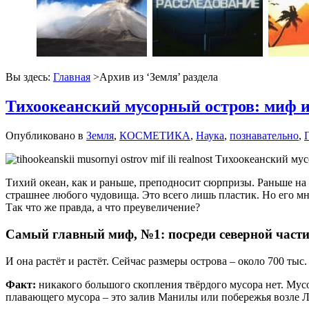
Вы здесь:
Главная
>Архив из ‘
Земля
’ раздела
Тихоокеанский мусорный остров: миф и
Опубликовано в
Земля
,
КОСМЕТИКА
,
Наука
,
познавательно
,
Тихий океан, как и раньше, преподносит сюрпризы. Раньше на 
страшнее любого чудовища. Это всего лишь пластик. Но его 
Так что же правда, а что преувеличение?
Самый главный миф, №1: посреди северной части
И она растёт и растёт. Сейчас размеры острова – около 700 тыс
Факт:
никакого большого скопления твёрдого мусора нет. Мус
плавающего мусора – это залив Манилы или побережья возле Ло