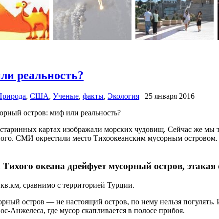
ли реальность?
Природа
,
США
,
Ученые
,
факты
,
Экология
| 25 января 2016
старинных картах изображали морских чудовищ. Сейчас же мы точ
много. СМИ окрестили место Тихоокеанским мусорным островом.
 Тихого океана дрейфует мусорный остров, этакая
. кв.км, сравнимо с территорией Турции.
орный остров — не настоящий остров, по нему нельзя погулять.
с-Анжелеса, где мусор скапливается в полосе прибоя.