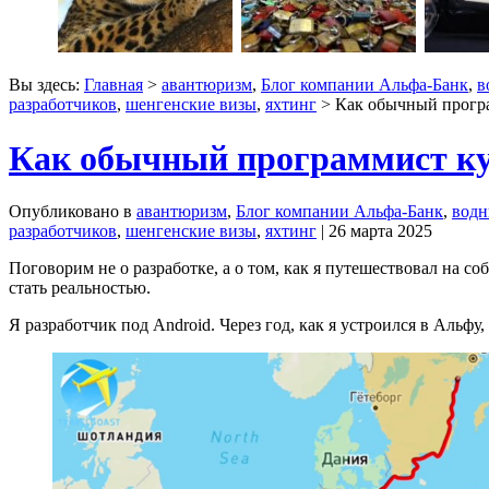
Вы здесь:
Главная
>
авантюризм
,
Блог компании Альфа-Банк
,
в
разработчиков
,
шенгенские визы
,
яхтинг
> Как обычный програ
Как обычный программист куп
Опубликовано в
авантюризм
,
Блог компании Альфа-Банк
,
водн
разработчиков
,
шенгенские визы
,
яхтинг
| 26 марта 2025
Поговорим не о разработке, а о том, как я путешествовал на со
стать реальностью.
Я разработчик под Android. Через год, как я устроился в Альфу