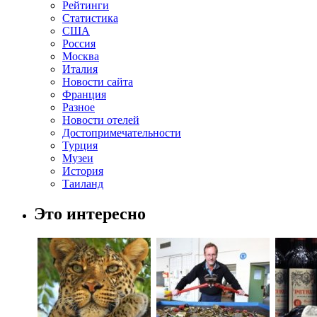
Рейтинги
Статистика
США
Россия
Москва
Италия
Новости сайта
Франция
Разное
Новости отелей
Достопримечательности
Турция
Музеи
История
Таиланд
Это интересно