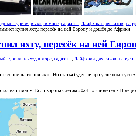
одный туризм
,
выход в море
,
гаджеты
,
Лайфхаки для гиков
,
пару
ммист купил яхту, пересёк на ней Европу и дошёл до Африки
ил яхту, пересёк на ней Евро
ый туризм
,
выход в море
,
гаджеты
,
Лайфхаки для гиков
,
парусны
бственной парусной яхте. Но статья будет не про успешный успех 
, стал капитаном. Если коротко: летом 2024-го я полетел в Швец