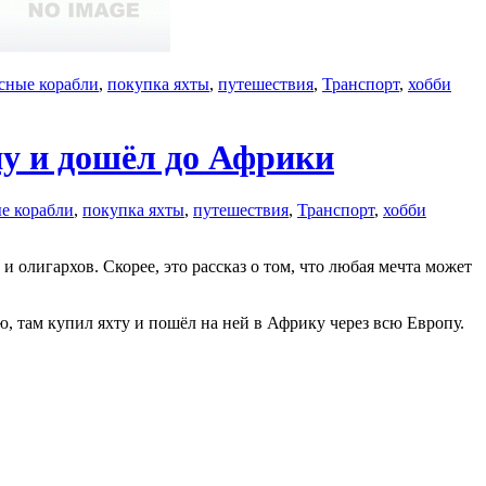
сные корабли
,
покупка яхты
,
путешествия
,
Транспорт
,
хобби
пу и дошёл до Африки
е корабли
,
покупка яхты
,
путешествия
,
Транспорт
,
хобби
и олигархов. Скорее, это рассказ о том, что любая мечта может
ию, там купил яхту и пошёл на ней в Африку через всю Европу.