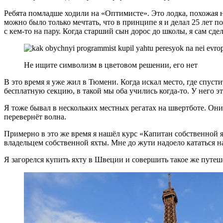
Ребята помладше ходили на «Оптимисте». Это лодка, похожая н
можно было только мечтать, что в принципе я и делал 25 лет по
с кем‑то на пару. Когда старший сын дорос до школы, я сам сд
Не ищите символизм в цветовом решении, его нет
В это время я уже жил в Тюмени. Когда искал место, где спусти
бесплатную секцию, в такой мы оба учились когда‑то. У него эт
Я тоже бывал в нескольких местных регатах на швертботе. Они 
перевернёт волна.
Примерно в это же время я нашёл курс «Капитан собственной ях
владельцем собственной яхты. Мне до жути надоело кататься на 
Я загорелся купить яхту в Швеции и совершить такое же путеш