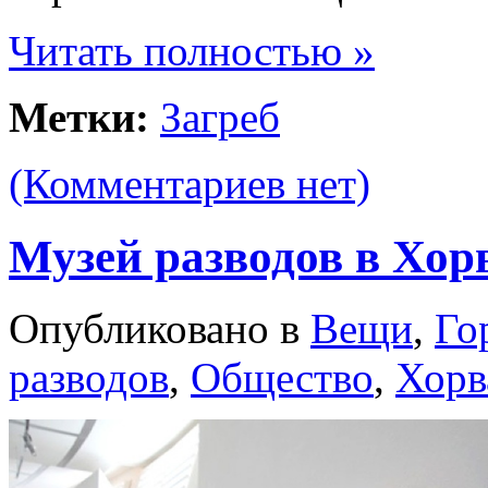
Читать полностью »
Метки:
Загреб
(Комментариев нет)
Музей разводов в Хор
Опубликовано в
Вещи
,
Го
разводов
,
Общество
,
Хорв