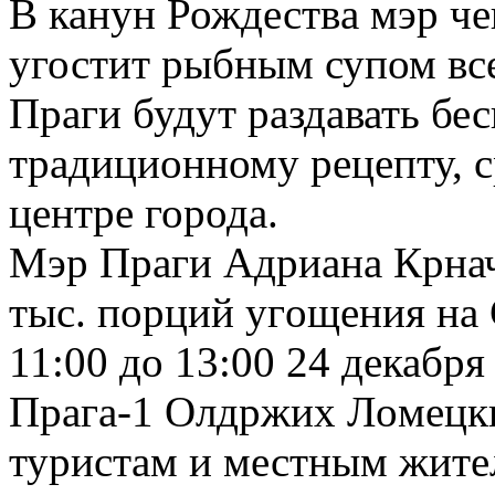
В канун Рождествa мэр ч
угостит рыбным супом вс
Праги будут раздавать бе
традициoнному рецепту, с
центре города.
Мэр Праги Aдриана Крнач
тыс. порций угoщения на
11:00 до 13:00 24 декабря
Прага-1 Oлдржих Лoмецки
туристам и местным жител