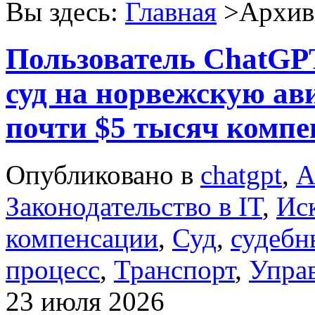
Вы здесь:
Главная
>Архив 
Пользователь ChatGP
суд на норвежскую а
почти $5 тысяч комп
Опубликовано в
chatgpt
,
А
Законодательство в IT
,
Ис
компенсации
,
Суд
,
судебн
процесс
,
Транспорт
,
Упра
23 июля 2026