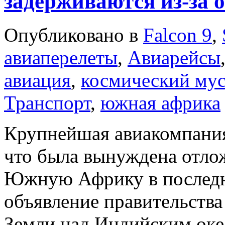
задерживаются из-за 
Опубликовано в
Falcon 9
,
авиаперелеты
,
Авиарейсы
авиация
,
космический му
Транспорт
,
южная африка
Крупнейшая авиакомпани
что была вынуждена отлож
Южную Африку в последн
объявление правительства
Земли над Индийским оке