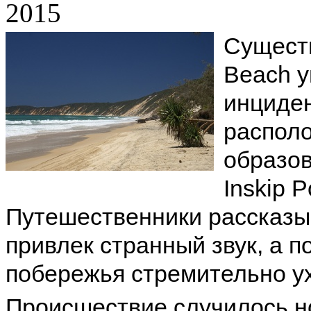
2015
Сущест
Beach у
инциде
распол
образов
Inskip 
Путешественники рассказыв
привлек странный звук, а п
побережья стремительно ух
Происшествие случилось но