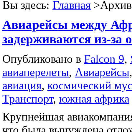
Вы здесь:
Главная
>Архив 
Авиарейсы между Афр
задерживаются из-за 
Опубликовано в
Falcon 9
,
авиаперелеты
,
Авиарейсы
авиация
,
космический му
Транспорт
,
южная африка
Крупнейшая авиакомпани
что была вынуждена отлож