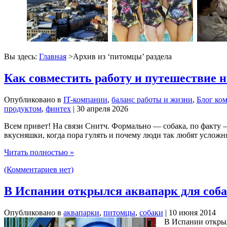
Вы здесь:
Главная
>Архив из ‘
питомцы
’ раздела
Как совместить работу и путешествие н
Опубликовано в
IT-компании
,
баланс работы и жизни
,
Блог ко
продуктом
,
финтех
| 30 апреля 2026
Всем привет! На связи Снитч. Формально — собака, по факту — 
вкусняшки, когда пора гулять и почему люди так любят усложн
Читать полностью »
(Комментариев нет)
В Испании открылся аквапарк для соб
Опубликовано в
аквапарки
,
питомцы
,
собаки
| 10 июня 2014
В Испании открыл