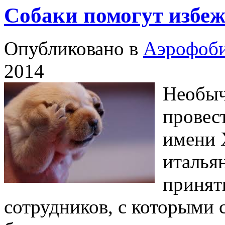
Собаки помогут избе
Опубликовано в
Аэрофоб
2014
Необыч
провес
имени 
италья
принят
сотрудников, с которыми 