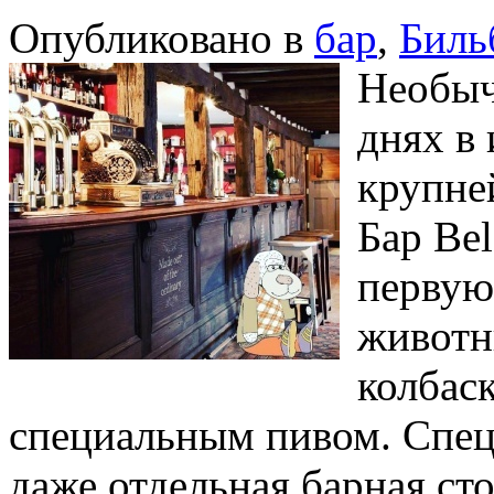
Опубликовано в
бар
,
Биль
Необыч
днях в
крупне
Бар Bel
первую 
животн
колбас
специальным пивом. Спец
даже отдельная барная сто