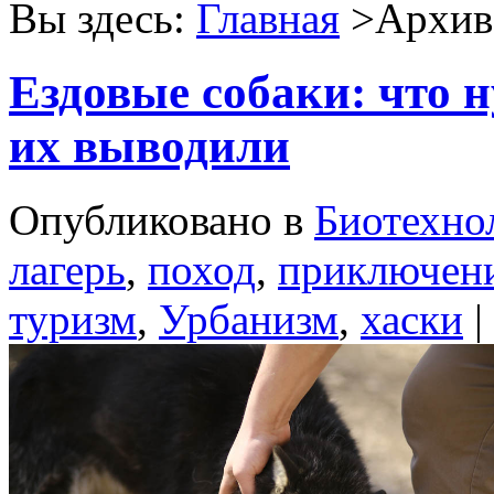
Вы здесь:
Главная
>Архив 
Ездовые собаки: что н
их выводили
Опубликовано в
Биотехно
лагерь
,
поход
,
приключен
туризм
,
Урбанизм
,
хаски
|