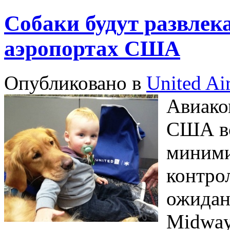
Собаки будут развлек
аэропортах США
Опубликовано в
United Air
Авиако
США вс
миними
контрол
ожидан
Midway