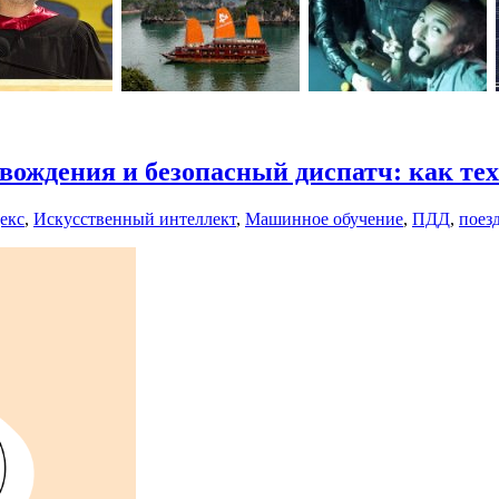
ождения и безопасный диспатч: как тех
екс
,
Искусственный интеллект
,
Машинное обучение
,
ПДД
,
поез