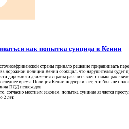
иваться как попытка суицида в Кении
сточноафриканской страны приняло решение приравнивать пере
ава дорожной полиции Кении сообщил, что нарушителям будет п
сти дорожного движения страны рассчитывает с помощью введе
 последнее время. Полиция Кении подчеркивает, что больше пол
ила ПДД пешеходов.
что, согласно местным законам, попытка суицида является прес
о 2 лет.