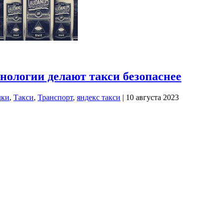
нологии делают такси безопаснее
дки
,
Такси
,
Транспорт
,
яндекс такси
| 10 августа 2023