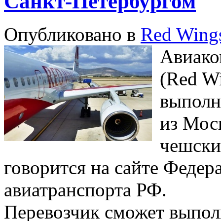
Санкт-Петербургом
Опубликовано в
Red Wing
Авиако
(Red W
выполн
из Мос
чешски
говорится на сайте Федер
авиатранспорта РФ.
Перевозчик сможет выполн