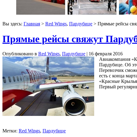
Вы здесь:
Главная
>
Red Wings
,
Пардубице
> Прямые рейсы свя
Прямые рейсы свяжут Пардуб
Опубликовано в
Red Wings
,
Пардубице
| 16 февраля 2016
Авиакомпания «Кр
Пардубице. Об эт
Перевозчик сможе
есть с конца марта
«Красные Крылья»
Первый регулярны
Метки:
Red Wings
,
Пардубице