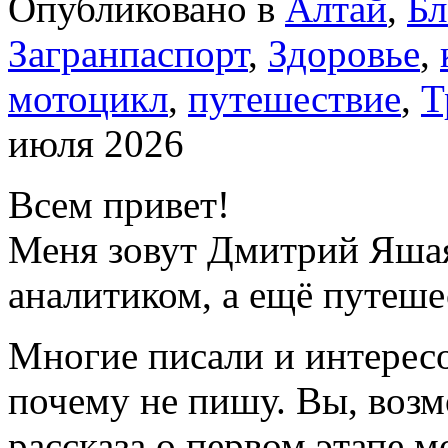
Опубликовано в
Алтай
,
Бл
Загранпаспорт
,
Здоровье
,
мотоцикл
,
путешествие
,
Т
июля 2026
Всем привет!
Меня зовут Дмитрий Яшая
аналитиком, а ещё путеше
Многие писали и интересо
почему не пишу. Вы, воз
рассказа о первом этапе м