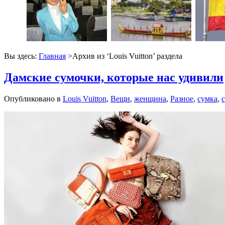
Вы здесь:
Главная
>Архив из ‘
Louis Vuitton
’ раздела
Дамские сумочки, которые нас удивили
Опубликовано в
Louis Vuitton
,
Вещи
,
женщина
,
Разное
,
сумка
,