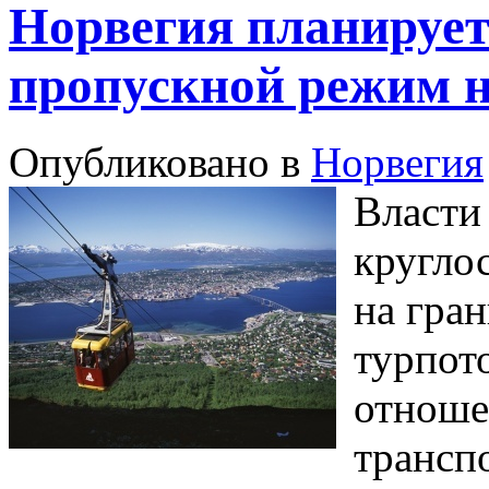
Норвегия планирует
пропускной режим н
Опубликовано в
Норвегия
Власти
кругло
на гра
турпот
отноше
трансп