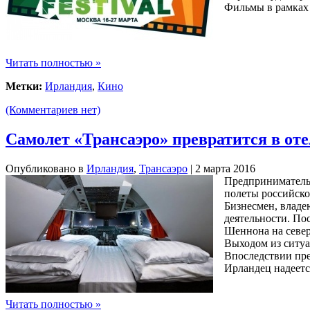
Фильмы в рамках 
Читать полностью »
Метки:
Ирландия
,
Кино
(Комментариев нет)
Самолет «Трансаэро» превратится в от
Опубликовано в
Ирландия
,
Трансаэро
| 2 марта 2016
Предприниматель 
полеты российско
Бизнесмен, владе
деятельности. По
Шеннона на север,
Выходом из ситуа
Впоследствии пре
Ирландец надеетс
Читать полностью »