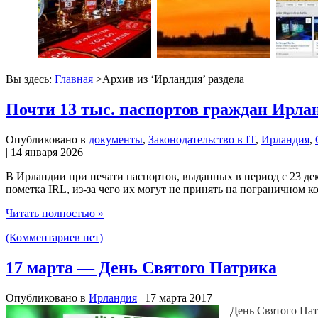
Вы здесь:
Главная
>Архив из ‘
Ирландия
’ раздела
Почти 13 тыс. паспортов граждан Ирла
Опубликовано в
документы
,
Законодательство в IT
,
Ирландия
,
| 14 января 2026
В Ирландии при печати паспортов, выданных в период с 23 де
пометка IRL, из-за чего их могут не принять на пограничном кон
Читать полностью »
(Комментариев нет)
17 марта — День Святого Патрика
Опубликовано в
Ирландия
| 17 марта 2017
День Святого Пат