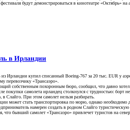
фестиваля будут демонстрироваться в кинотеатре «Октябрь» на 
ель в Ирландии
из Ирландии купил списанный Boeing-767 за 20 тыс. EUR у аэ
му перевозчику «Трансаэро».
ющий собственным похоронным бюро, сообщил, что давно хотел 
сле покупки самолета ирландец столкнулся с трудностью: борт н
 в Слайго. При этом самолет нельзя разбирать.
ции может стать транспортировка по морю, однако необходимо д
дприниматель намерен создать в родном Слайго туристическую
я, что бывший самолет «Трансаэро» привлечет туристов на севе