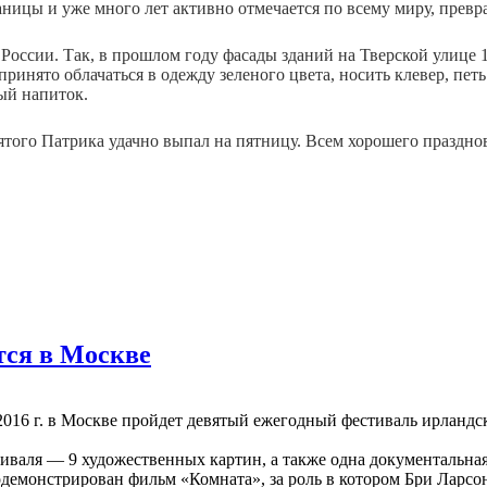
ницы и уже много лет активно отмечается по всему миру, прев
 России. Так, в прошлом году фасады зданий на Тверской улице 
ринято облачаться в одежду зеленого цвета, носить клевер, петь
ый напиток.
вятого Патрика удачно выпал на пятницу. Всем хорошего праздно
тся в Москве
 2016 г. в Москве пройдет девятый ежегодный фестиваль ирланд
иваля — 9 художественных картин, а также одна документальная
демонстрирован фильм «Комната», за роль в котором Бри Ларсон