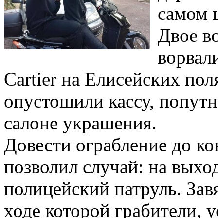
самом 
Двое в
ворвал
Cartier на Елисейских пол
опустошили кассу, попутн
салоне украшения.
Довести ограбление до к
позволил случай: на выхо
полицейский патруль. Завя
ходе которой грабители, 