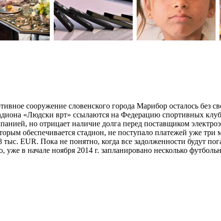
тивное сооружение словенского города Марибор осталось без све
адиона «Людски врт» ссылаются на Федерацию спортивных клубо
мпанией, но отрицает наличие долга перед поставщиком электроэ
оторым обеспечивается стадион, не поступало платежей уже три 
 8 тыс. EUR. Пока не понятно, когда все задолженности будут п
о, уже в начале ноября 2014 г. запланировано несколько футболь