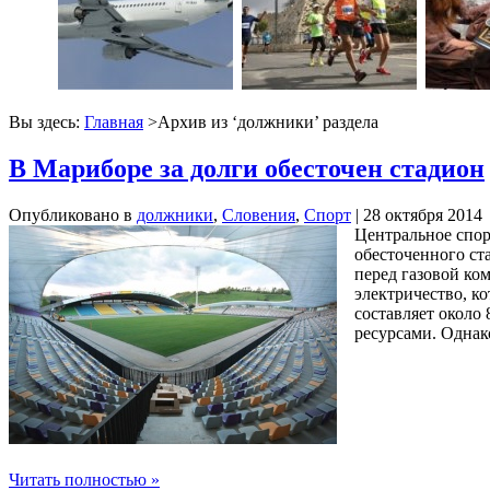
Вы здесь:
Главная
>Архив из ‘
должники
’ раздела
В Мариборе за долги обесточен стадион
Опубликовано в
должники
,
Словения
,
Спорт
| 28 октября 2014
Центральное спор
обесточенного ст
перед газовой ко
электричество, к
составляет около
ресурсами. Однак
Читать полностью »