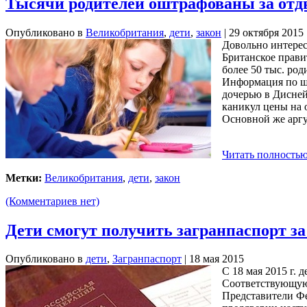
Тысячи родителей оштрафованы за отды
Опубликовано в
Великобритания
,
дети
,
закон
| 29 октября 2015
Довольно интерес
Британское прави
более 50 тыс. ро
Информация по шт
дочерью в Диснейл
каникул цены на 
Основной же аргу
Читать полностью
Метки:
Великобритания
,
дети
,
закон
(Комментариев нет)
Дети смогут получить загранпаспорт за
Опубликовано в
дети
,
Загранпаспорт
| 18 мая 2015
С 18 мая 2015 г.
Соответствующую 
Представители Фе