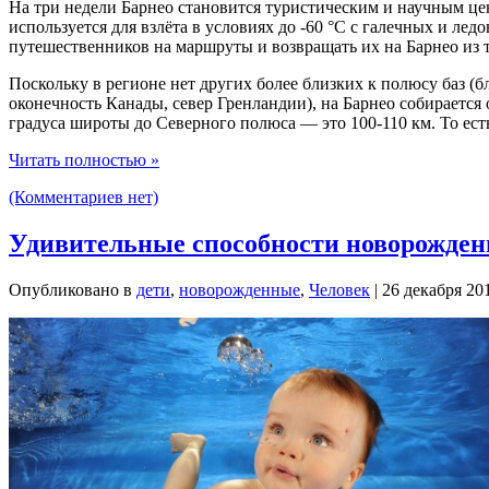
На три недели Барнео становится туристическим и научным це
используется для взлёта в условиях до -60 °C с галечных и ле
путешественников на маршруты и возвращать их на Барнео из т
Поскольку в регионе нет других более близких к полюсу баз 
оконечность Канады, север Гренландии), на Барнео собирается
градуса широты до Северного полюса — это 100-110 км. То ест
Читать полностью »
(Комментариев нет)
Удивительные способности новорожде
Опубликовано в
дети
,
новорожденные
,
Человек
| 26 декабря 20