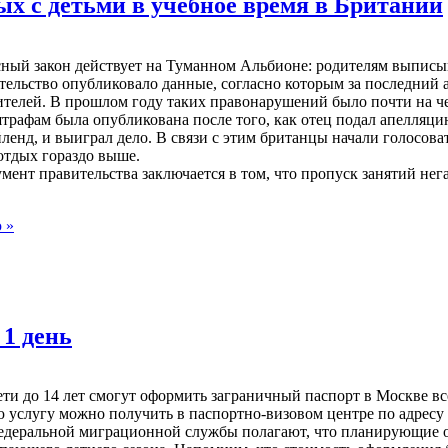
х с детьми в учебное время в Британии
ный закон действует на Туманном Альбионе: родителям выписыв
тельство опубликовало данные, согласно которым за последний
дителей. В прошлом году таких правонарушений было почти на ч
рафам была опубликована после того, как отец подал апелляцию
енд, и выиграл дело. В связи с этим британцы начали голосоват
отдых гораздо выше.
мент правительства заключается в том, что пропуск занятий нег
 »
 1 день
 дети до 14 лет смогут оформить заграничный паспорт в Москве в
услугу можно получить в паспортно-визовом центре по адресу у
деральной миграционной службы полагают, что планирующие от