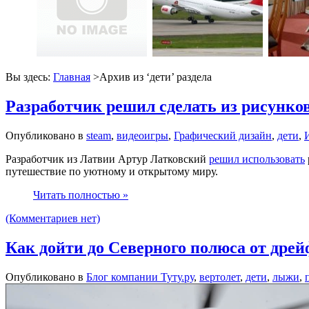
Вы здесь:
Главная
>Архив из ‘
дети
’ раздела
Разработчик решил сделать из рисунко
Опубликовано в
steam
,
видеоигры
,
Графический дизайн
,
дети
,
Разработчик из Латвии Артур Латковский
решил использовать
путешествие по уютному и открытому миру.
Читать полностью »
(Комментариев нет)
Как дойти до Северного полюса от дре
Опубликовано в
Блог компании Туту.ру
,
вертолет
,
дети
,
лыжи
,