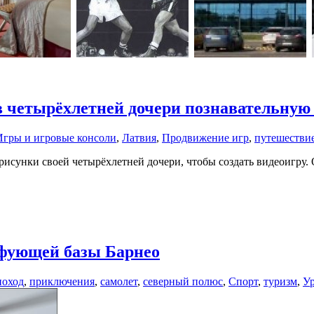
в четырёхлетней дочери познавательную
Игры и игровые консоли
,
Латвия
,
Продвижение игр
,
путешестви
рисунки своей четырёхлетней дочери, чтобы создать видеоигру. О
йфующей базы Барнео
поход
,
приключения
,
самолет
,
северный полюс
,
Спорт
,
туризм
,
У