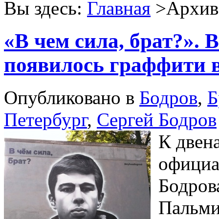
Вы здесь:
Главная
>Архив 
«В чем сила, брат?». 
появилось граффити в
Опубликовано в
Бодров
,
Б
Петербург
,
Сергей Бодров
К двен
официа
Бодров
Пальми