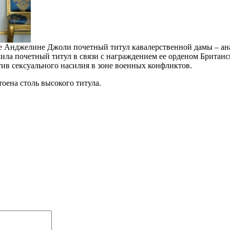
исе Анджелине Джоли почетный титул кавалерственной дамы – а
чила почетный титул в связи с награждением ее орденом Британ
ив сексуального насилия в зоне военных конфликтов.
оена столь высокого титула.