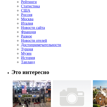
Рейтинги
Статистика
США
Россия
Москва
Италия
Новости сайта
Франция
Разное
Новости отелей
Достопримечательности
Турция
Музеи
История
Таиланд
Это интересно