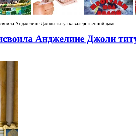
своила Анджелине Джоли титул кавалерственной дамы
исвоила Анджелине Джоли тит