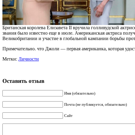
Британская королева Елизавета II вручила голливудской актр
звания было известно еще в июле. Американская актриса полу
Великобритании и участие в глобальной кампании борьбы прот
Примечательно. что Джоли — первая американка, которая удост
Метки:
Личности
Оставить отзыв
Имя (обязательно)
Почта (не публикуется, обязательно)
Сайт