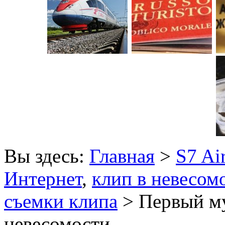
Вы здесь:
Главная
>
S7 Air
Интернет
,
клип в невесом
съемки клипа
> Первый м
невесомости